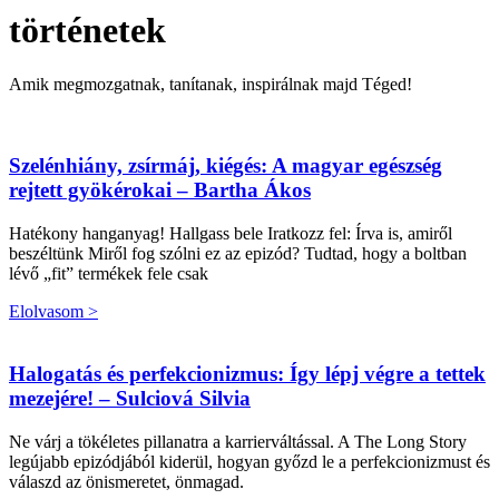
történetek
Amik megmozgatnak, tanítanak, inspirálnak majd Téged!
Szelénhiány, zsírmáj, kiégés: A magyar egészség
rejtett gyökérokai – Bartha Ákos
Hatékony hanganyag! Hallgass bele Iratkozz fel: Írva is, amiről
beszéltünk Miről fog szólni ez az epizód? Tudtad, hogy a boltban
lévő „fit” termékek fele csak
Elolvasom >
Halogatás és perfekcionizmus: Így lépj végre a tettek
mezejére! – Sulciová Silvia
Ne várj a tökéletes pillanatra a karrierváltással. A The Long Story
legújabb epizódjából kiderül, hogyan győzd le a perfekcionizmust és
válaszd az önismeretet, önmagad.