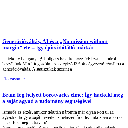
Generációváltás, AI és a „No mission without
margin” elv – Így építs időtálló márkát
Hatékony hanganyag! Hallgass bele Iratkozz fel: Írva is, amiről
beszéltünk Miről fog szólni ez az epizód? Sok cégvezető rémálma a
generációváltás. A statisztikák szerint a
Elolvasom >
Brain fog helyett borotvaéles elme: Így hackeld meg
a saját agyad a tudomány segítségével
Ismerős az érzés, amikor délután háromra már olyan köd ül az
agyadra, hogy a saját nevedet is nehezen írod le, miközben a to-do
listád fele még hátravan?
Nem vagy egyedül. A mai „hustle culture” azt sulykolja belénk,