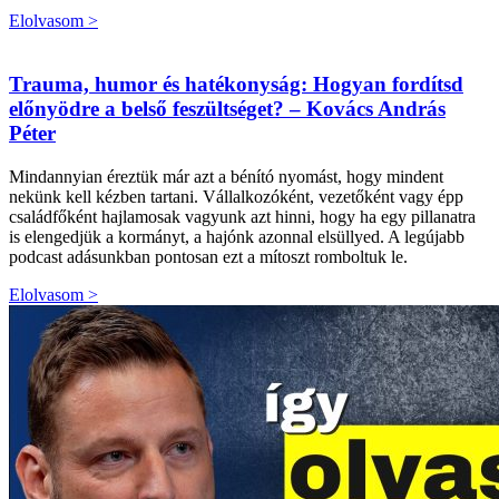
Elolvasom >
Trauma, humor és hatékonyság: Hogyan fordítsd
előnyödre a belső feszültséget? – Kovács András
Péter
Mindannyian éreztük már azt a bénító nyomást, hogy mindent
nekünk kell kézben tartani. Vállalkozóként, vezetőként vagy épp
családfőként hajlamosak vagyunk azt hinni, hogy ha egy pillanatra
is elengedjük a kormányt, a hajónk azonnal elsüllyed. A legújabb
podcast adásunkban pontosan ezt a mítoszt romboltuk le.
Elolvasom >