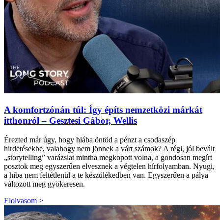
A komfortzónán túl: Így építs nemzetközi márkát
itthonról – Gesztesi Gábor, Wellis
Érezted már úgy, hogy hiába öntöd a pénzt a csodaszép
hirdetésekbe, valahogy nem jönnek a várt számok? A régi, jól bevált
„storytelling” varázslat mintha megkopott volna, a gondosan megírt
posztok meg egyszerűen elvesznek a végtelen hírfolyamban. Nyugi,
a hiba nem feltétlenül a te készülékedben van. Egyszerűen a pálya
változott meg gyökeresen.
Elolvasom >