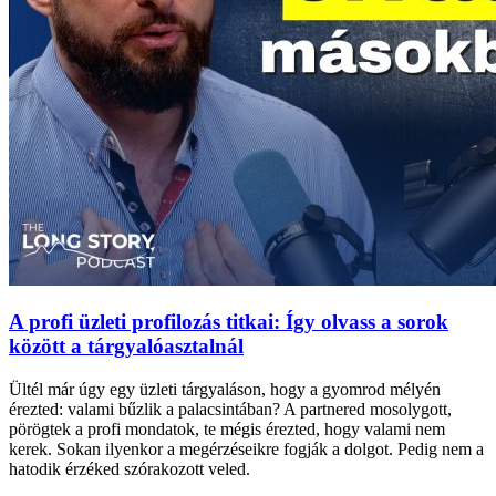
A profi üzleti profilozás titkai: Így olvass a sorok
között a tárgyalóasztalnál
Ültél már úgy egy üzleti tárgyaláson, hogy a gyomrod mélyén
érezted: valami bűzlik a palacsintában? A partnered mosolygott,
pörögtek a profi mondatok, te mégis érezted, hogy valami nem
kerek. Sokan ilyenkor a megérzéseikre fogják a dolgot. Pedig nem a
hatodik érzéked szórakozott veled.