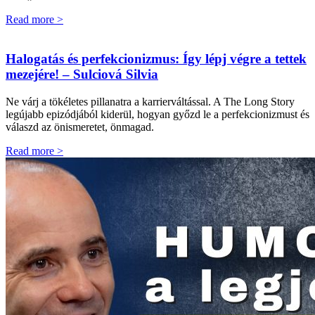
Read more >
Halogatás és perfekcionizmus: Így lépj végre a tettek
mezejére! – Sulciová Silvia
Ne várj a tökéletes pillanatra a karrierváltással. A The Long Story
legújabb epizódjából kiderül, hogyan győzd le a perfekcionizmust és
válaszd az önismeretet, önmagad.
Read more >