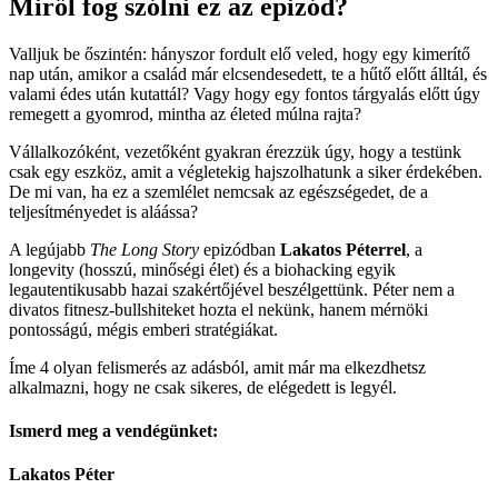
Miről fog szólni ez az epizód?
Valljuk be őszintén: hányszor fordult elő veled, hogy egy kimerítő
nap után, amikor a család már elcsendesedett, te a hűtő előtt álltál, és
valami édes után kutattál? Vagy hogy egy fontos tárgyalás előtt úgy
remegett a gyomrod, mintha az életed múlna rajta?
Vállalkozóként, vezetőként gyakran érezzük úgy, hogy a testünk
csak egy eszköz, amit a végletekig hajszolhatunk a siker érdekében.
De mi van, ha ez a szemlélet nemcsak az egészségedet, de a
teljesítményedet is aláássa?
A legújabb
The Long Story
epizódban
Lakatos Péterrel
, a
longevity (hosszú, minőségi élet) és a biohacking egyik
legautentikusabb hazai szakértőjével beszélgettünk. Péter nem a
divatos fitnesz-bullshiteket hozta el nekünk, hanem mérnöki
pontosságú, mégis emberi stratégiákat.
Íme 4 olyan felismerés az adásból, amit már ma elkezdhetsz
alkalmazni, hogy ne csak sikeres, de elégedett is legyél.
Ismerd meg a vendégünket:
Lakatos Péter