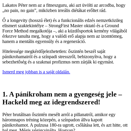
Lakatos Péter nem az a fitneszguru, aki azt üvölti az arcodba, hogy
„no pain, no gain”, miközben irreális diétákat erőltet rád.
Ő a longevity (hosszú élet) és a funkcionális edzés nemzetközileg
elismert szaktekintélye – StrongFirst Master oktató és a Ground
Force Method megalkotója –, aki a küzdősportok kemény világából
érkezve tanulta meg, hogy a valódi erő alapja nem az izomtömeg,
hanem a mentális egyensúly és a regeneráció.
Hitelessége megkérdőjelezhetetlen: őszintén beszél saját
pánikrohamairól és a színpadi stresszről, bebizonyítva, hogy a
sebezhetőség és a szakmai profizmus nem zárják ki egymást.
Ismerd meg jobban is a saját oldalán.
1. A pánikroham nem a gyengeség jele –
Hackeld meg az idegrendszered!
Péter brutálisan őszintén mesélt arról a pillanatról, amikor egy
háromnapos tréning közepén, a színpadon állva kapott
pánikrohamot. A pulzusa 180-ra ugrott, csőlátása lett, és azt hitte, ott
hal meg. Mégis végigcsinálta. Hogyan?