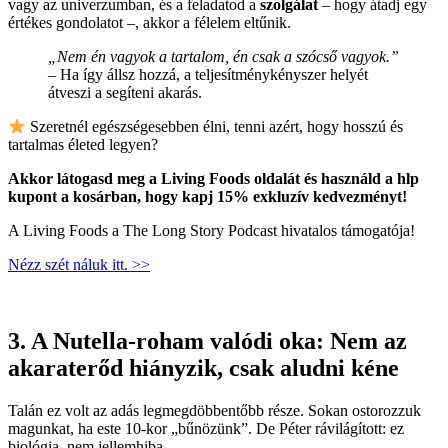
vagy az univerzumban, és a feladatod a
szolgálat
– hogy átadj egy
értékes gondolatot –, akkor a félelem eltűnik.
„Nem én vagyok a tartalom, én csak a szócső vagyok.”
– Ha így állsz hozzá, a teljesítménykényszer helyét
átveszi a segíteni akarás.
Szeretnél egészségesebben élni, tenni azért, hogy hosszú és
tartalmas életed legyen?
Akkor látogasd meg a Living Foods oldalát és használd a hlp
kupont a kosárban, hogy kapj 15% exkluzív kedvezményt!
A Living Foods a The Long Story Podcast hivatalos támogatója!
Nézz szét náluk itt. >>
3. A Nutella-roham valódi oka: Nem az
akaraterőd hiányzik, csak aludni kéne
Talán ez volt az adás legmegdöbbentőbb része. Sokan ostorozzuk
magunkat, ha este 10-kor „bűnözünk”. De Péter rávilágított: ez
biológia, nem jellemhiba.