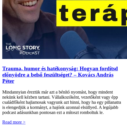
Trauma, humor és hatékonyság: Hogyan fordítsd
előnyödre a belső feszültséget? – Kovács András
Péter
Mindannyian éreztük már azt a bénító nyomást, hogy mindent
nekünk kell kézben tartani. Vállalkozóként, vezetőként vagy épp
családfőként hajlamosak vagyunk azt hinni, hogy ha egy pillanatra
is elengedjük a kormányt, a hajónk azonnal elsüllyed. A legújabb
podcast adásunkban pontosan ezt a mítoszt romboltuk le.
Read more >