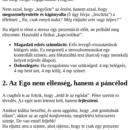
Nem azzal, hogy „legyőzte” az érzést, hanem azzal, hogy
megszemélyesítette és kigúnyolta
(ő úgy hívja: „froclizta”) a
félelmet:
„Na, csak ennyit tudsz? Még elájulni sem vagy képes?”
Ha téged is elönt a stressz egy prezentáció előtt, ne próbáld meg
elnyomni. Használd a fizikai „kapcsolókat”:
Magaslati edzés szimuláció:
Erős levegő-visszatartások
kilégzés után. Ez megemeli a stresszhormonokat egy
kontrollált szinten, ami fókuszálttá tesz (harcolj vagy menekülj
helyett
teljesíts
állapot).
Dobozlégzés:
Ha nyugalomra van szükséged: 4 mp belégzés,
4 mp bent tart, 4 mp kifúj, 4 mp szünet.
2. Az Ego nem ellenség, hanem a páncélod
A csapból is az folyik, hogy „tedd le az egódat”. Péter szerint ez
tévedés. Az egót nem letenni kell, hanem
fejleszteni
.
Amikor kiállsz beszélni, és azon aggódsz, hogy „mit gondolnak
rólam”, akkor az az egód
konformista
, megfelelési kényszeres
szintje. De van ennél feljebb!
Ha eljutsz arra a szintre, ahol rájössz, hogy te csak egy porszem