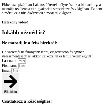
Ebben az epizódban Lakatos Péterrel mélyre ásunk a biohacking, a
mentális reziliencia és a gyakorlati stresszkezelés világában. Ez nem
elmélet, ez a túlélőkészleted a modern világban.
Hatékony videó!
Inkább néznéd is?
Ne maradj le a friss hírekről:
Ha szeretnél hatékonyabb lenni, elégedettebb és egyben
stresszmentesebb is, akkor iratkozz fel és tanulj velem együtt!
Last name
First name
Email
Elküldöm
Csatlakozz a közösséghez!