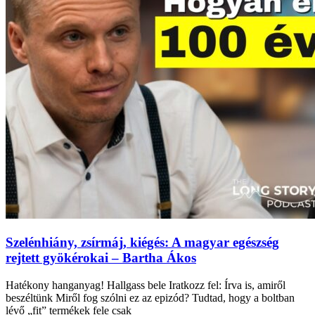
Szelénhiány, zsírmáj, kiégés: A magyar egészség
rejtett gyökérokai – Bartha Ákos
Hatékony hanganyag! Hallgass bele Iratkozz fel: Írva is, amiről
beszéltünk Miről fog szólni ez az epizód? Tudtad, hogy a boltban
lévő „fit” termékek fele csak