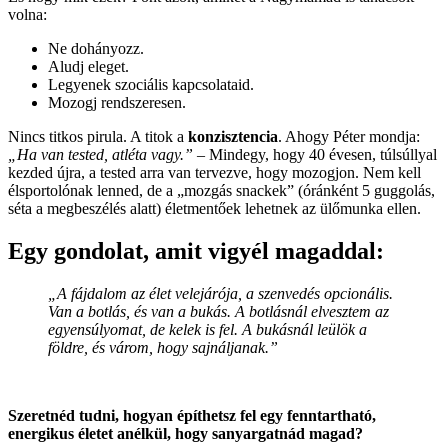
volna:
Ne dohányozz.
Aludj eleget.
Legyenek szociális kapcsolataid.
Mozogj rendszeresen.
Nincs titkos pirula. A titok a
konzisztencia
. Ahogy Péter mondja:
„Ha van tested, atléta vagy.”
– Mindegy, hogy 40 évesen, túlsúllyal
kezded újra, a tested arra van tervezve, hogy mozogjon. Nem kell
élsportolónak lenned, de a „mozgás snackek” (óránként 5 guggolás,
séta a megbeszélés alatt) életmentőek lehetnek az ülőmunka ellen.
Egy gondolat, amit vigyél magaddal:
„A fájdalom az élet velejárója, a szenvedés opcionális.
Van a botlás, és van a bukás. A botlásnál elvesztem az
egyensúlyomat, de kelek is fel. A bukásnál leülök a
földre, és várom, hogy sajnáljanak.”
Szeretnéd tudni, hogyan építhetsz fel egy fenntartható,
energikus életet anélkül, hogy sanyargatnád magad?