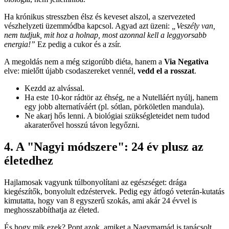
Ha krónikus stresszben élsz és keveset alszol, a szervezeted
vészhelyzeti üzemmódba kapcsol. Agyad azt üzeni:
„Veszély van,
nem tudjuk, mit hoz a holnap, most azonnal kell a leggyorsabb
energia!”
Ez pedig a cukor és a zsír.
A megoldás nem a még szigorúbb diéta, hanem a
Via Negativa
elve: mielőtt újabb csodaszereket vennél,
vedd el a rosszat
.
Kezdd az alvással.
Ha este 10-kor rádtör az éhség, ne a Nutelláért nyúlj, hanem
egy jobb alternatíváért (pl. sótlan, pörköletlen mandula).
Ne akarj hős lenni. A biológiai szükségleteidet nem tudod
akaraterővel hosszú távon legyőzni.
4. A "Nagyi módszere": 24 év plusz az
életedhez
Hajlamosak vagyunk túlbonyolítani az egészséget: drága
kiegészítők, bonyolult edzéstervek. Pedig egy átfogó veterán-kutatás
kimutatta, hogy van 8 egyszerű szokás, ami akár 24 évvel is
meghosszabbíthatja az életed.
És hogy mik ezek? Pont azok, amiket a Nagymamád is tanácsolt