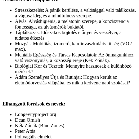
Stresszkezelés: A pánik kerülése, a valósággal való találkozás,
a vágusz ideg és a mindfulness szerepe.
Alvás: Alváshigiénia, a melatonin szerepe, a konzisztencia
fontossága, az alvásmérők buktatói.
Táplálkozás: Időszakos böjtölés előnyei és veszélyei, a
tudatos étkezés.
Mozgás: Mobilitás, izomerő, kardiovaszkuláris fittség (VO2
max).
Mentális Egészség és Társas Kapcsolatok: Az önmagunkhoz
való viszonyulás, a közösség ereje (Kék Zónák).
Biológiai Kor és Tesztek: Mennyire hasznosak a különböző
mérések?
Ádám Személyes Útja és Rutinjai: Hogyan került az
életmódorvoslás világába, és mik a kedvenc napi szokásai?
Elhangzott források és nevek:
Longevityproject.org
Dean Ornish
Kék Zónák (Blue Zones)
Peter Attia
Polivagális elmélet