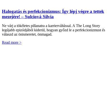
Halogatás és perfekcionizmus: Így lépj végre a tettek
mezejére! – Sulciová Silvia
Ne várj a tökéletes pillanatra a karrierváltással. A The Long Story
legújabb epizódjából kiderül, hogyan győzd le a perfekcionizmust és
válaszd az önismeretet, önmagad.
Read more >