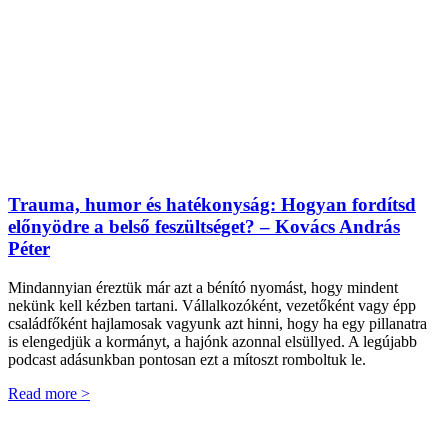
Trauma, humor és hatékonyság: Hogyan fordítsd
előnyödre a belső feszültséget? – Kovács András
Péter
Mindannyian éreztük már azt a bénító nyomást, hogy mindent
nekünk kell kézben tartani. Vállalkozóként, vezetőként vagy épp
családfőként hajlamosak vagyunk azt hinni, hogy ha egy pillanatra
is elengedjük a kormányt, a hajónk azonnal elsüllyed. A legújabb
podcast adásunkban pontosan ezt a mítoszt romboltuk le.
Read more >