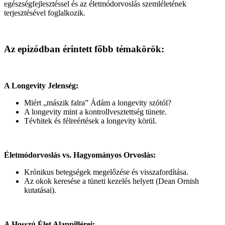
egészségfejlesztéssel és az életmódorvoslás szemléletének
terjesztésével foglalkozik.
Az epizódban érintett főbb témakörök:
A Longevity Jelenség:
Miért „mászik falra” Ádám a longevity szótól?
A longevity mint a kontrollvesztettség tünete.
Tévhitek és félreértések a longevity körül.
Életmódorvoslás vs. Hagyományos Orvoslás:
Krónikus betegségek megelőzése és visszafordítása.
Az okok keresése a tüneti kezelés helyett (Dean Ornish
kutatásai).
A Hosszú Élet Alappillérei: