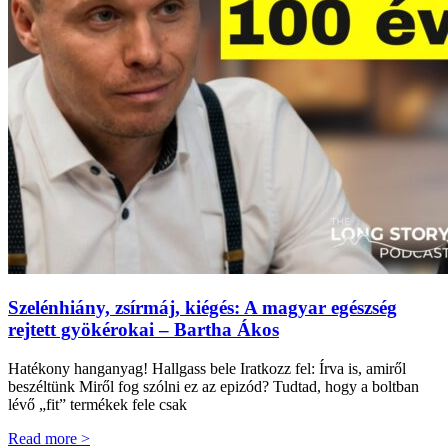
Szelénhiány, zsírmáj, kiégés: A magyar egészség
rejtett gyökérokai – Bartha Ákos
Hatékony hanganyag! Hallgass bele Iratkozz fel: Írva is, amiről
beszéltünk Miről fog szólni ez az epizód? Tudtad, hogy a boltban
lévő „fit” termékek fele csak
Read more >