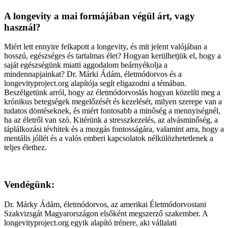
A longevity a mai formájában végül árt, vagy
használ?
Miért lett ennyire felkapott a longevity, és mit jelent valójában a
hosszú, egészséges és tartalmas élet? Hogyan kerülhetjük el, hogy a
saját egészségünk miatti aggodalom beárnyékolja a
mindennapjainkat? Dr. Márki Ádám, életmódorvos és a
longevityproject.org alapítója segít eligazodni a témában.
Beszélgetünk arról, hogy az életmódorvoslás hogyan közelíti meg a
krónikus betegségek megelőzését és kezelését, milyen szerepe van a
tudatos döntéseknek, és miért fontosabb a minőség a mennyiségnél,
ha az életről van szó. Kitérünk a stresszkezelés, az alvásminőség, a
táplálkozási tévhitek és a mozgás fontosságára, valamint arra, hogy a
mentális jóllét és a valós emberi kapcsolatok nélkülözhetetlenek a
teljes élethez.
Vendégünk:
Dr. Márky Ádám, életmódorvos, az amerikai Életmódorvostani
Szakvizsgát Magyarországon elsőként megszerző szakember. A
longevityproject.org egyik alapító trénere, aki vállalati