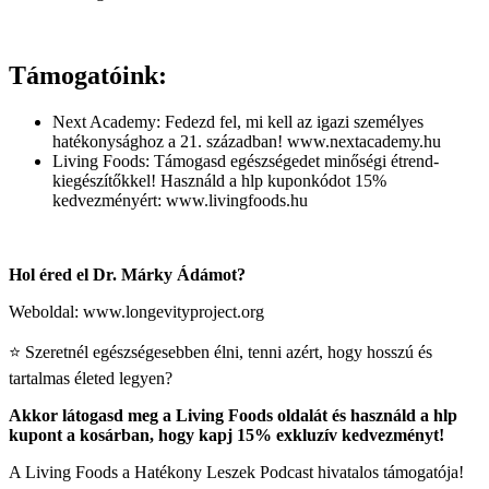
Támogatóink:
Next Academy: Fedezd fel, mi kell az igazi személyes
hatékonysághoz a 21. században! www.nextacademy.hu
Living Foods: Támogasd egészségedet minőségi étrend-
kiegészítőkkel! Használd a hlp kuponkódot 15%
kedvezményért: www.livingfoods.hu
Hol éred el Dr. Márky Ádámot?
Weboldal: www.longevityproject.org
⭐️ Szeretnél egészségesebben élni, tenni azért, hogy hosszú és
tartalmas életed legyen?
Akkor látogasd meg a Living Foods oldalát és használd a hlp
kupont a kosárban, hogy kapj 15% exkluzív kedvezményt!
A Living Foods a Hatékony Leszek Podcast hivatalos támogatója!