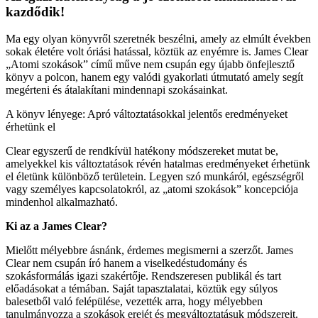
kazdődik!
Ma egy olyan könyvről szeretnék beszélni, amely az elmúlt években
sokak életére volt óriási hatással, köztük az enyémre is. James Clear
„Atomi szokások” című műve nem csupán egy újabb önfejlesztő
könyv a polcon, hanem egy valódi gyakorlati útmutató amely segít
megérteni és átalakítani mindennapi szokásainkat.
A könyv lényege: Apró változtatásokkal jelentős eredményeket
érhetünk el
Clear egyszerű de rendkívül hatékony módszereket mutat be,
amelyekkel kis változtatások révén hatalmas eredményeket érhetünk
el életünk különböző területein. Legyen szó munkáról, egészségről
vagy személyes kapcsolatokról, az „atomi szokások” koncepciója
mindenhol alkalmazható.
Ki az a James Clear?
Mielőtt mélyebbre ásnánk, érdemes megismerni a szerzőt. James
Clear nem csupán író hanem a viselkedéstudomány és
szokásformálás igazi szakértője. Rendszeresen publikál és tart
előadásokat a témában. Saját tapasztalatai, köztük egy súlyos
balesetből való felépülése, vezették arra, hogy mélyebben
tanulmányozza a szokások erejét és megváltoztatásuk módszereit.