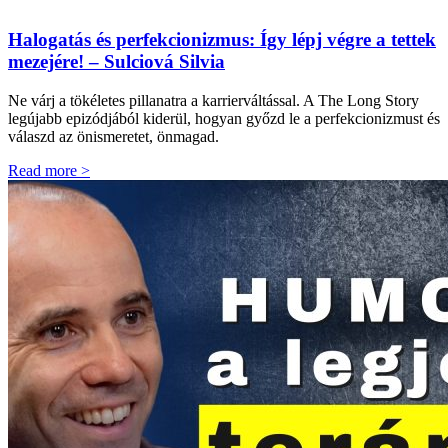
Halogatás és perfekcionizmus: Így lépj végre a tettek
mezejére! – Sulciová Silvia
Ne várj a tökéletes pillanatra a karrierváltással. A The Long Story
legújabb epizódjából kiderül, hogyan győzd le a perfekcionizmust és
válaszd az önismeretet, önmagad.
Read more >