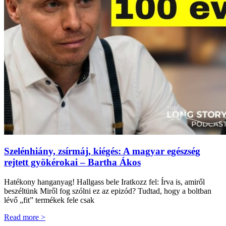
Szelénhiány, zsírmáj, kiégés: A magyar egészség
rejtett gyökérokai – Bartha Ákos
Hatékony hanganyag! Hallgass bele Iratkozz fel: Írva is, amiről
beszéltünk Miről fog szólni ez az epizód? Tudtad, hogy a boltban
lévő „fit” termékek fele csak
Read more >