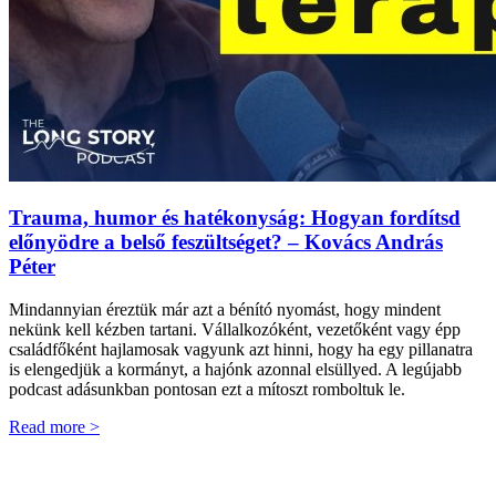
Trauma, humor és hatékonyság: Hogyan fordítsd
előnyödre a belső feszültséget? – Kovács András
Péter
Mindannyian éreztük már azt a bénító nyomást, hogy mindent
nekünk kell kézben tartani. Vállalkozóként, vezetőként vagy épp
családfőként hajlamosak vagyunk azt hinni, hogy ha egy pillanatra
is elengedjük a kormányt, a hajónk azonnal elsüllyed. A legújabb
podcast adásunkban pontosan ezt a mítoszt romboltuk le.
Read more >