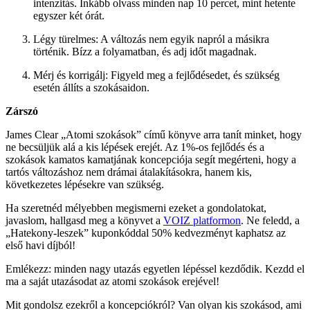
intenzitás. Inkább olvass minden nap 10 percet, mint hetente
egyszer két órát.
Légy türelmes: A változás nem egyik napról a másikra
történik. Bízz a folyamatban, és adj időt magadnak.
Mérj és korrigálj: Figyeld meg a fejlődésedet, és szükség
esetén állíts a szokásaidon.
Zárszó
James Clear „Atomi szokások” című könyve arra tanít minket, hogy
ne becsüljük alá a kis lépések erejét. Az 1%-os fejlődés és a
szokások kamatos kamatjának koncepciója segít megérteni, hogy a
tartós változáshoz nem drámai átalakításokra, hanem kis,
következetes lépésekre van szükség.
Ha szeretnéd mélyebben megismerni ezeket a gondolatokat,
javaslom, hallgasd meg a könyvet a
VOIZ platformon
. Ne feledd, a
„Hatekony-leszek” kuponkóddal 50% kedvezményt kaphatsz az
első havi díjból!
Emlékezz: minden nagy utazás egyetlen lépéssel kezdődik. Kezdd el
ma a saját utazásodat az atomi szokások erejével!
Mit gondolsz ezekről a koncepciókról? Van olyan kis szokásod, ami