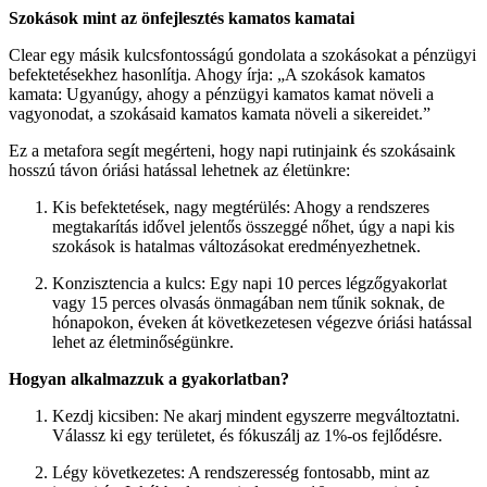
Szokások mint az önfejlesztés kamatos kamatai
Clear egy másik kulcsfontosságú gondolata a szokásokat a pénzügyi
befektetésekhez hasonlítja. Ahogy írja: „A szokások kamatos
kamata: Ugyanúgy, ahogy a pénzügyi kamatos kamat növeli a
vagyonodat, a szokásaid kamatos kamata növeli a sikereidet.”
Ez a metafora segít megérteni, hogy napi rutinjaink és szokásaink
hosszú távon óriási hatással lehetnek az életünkre:
Kis befektetések, nagy megtérülés: Ahogy a rendszeres
megtakarítás idővel jelentős összeggé nőhet, úgy a napi kis
szokások is hatalmas változásokat eredményezhetnek.
Konzisztencia a kulcs: Egy napi 10 perces légzőgyakorlat
vagy 15 perces olvasás önmagában nem tűnik soknak, de
hónapokon, éveken át következetesen végezve óriási hatással
lehet az életminőségünkre.
Hogyan alkalmazzuk a gyakorlatban?
Kezdj kicsiben: Ne akarj mindent egyszerre megváltoztatni.
Válassz ki egy területet, és fókuszálj az 1%-os fejlődésre.
Légy következetes: A rendszeresség fontosabb, mint az