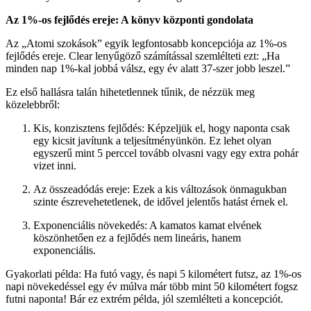
Az 1%-os fejlődés ereje: A könyv központi gondolata
Az „Atomi szokások” egyik legfontosabb koncepciója az 1%-os
fejlődés ereje. Clear lenyűgöző számítással szemlélteti ezt: „Ha
minden nap 1%-kal jobbá válsz, egy év alatt 37-szer jobb leszel.”
Ez első hallásra talán hihetetlennek tűnik, de nézzük meg
közelebbről:
Kis, konzisztens fejlődés: Képzeljük el, hogy naponta csak
egy kicsit javítunk a teljesítményünkön. Ez lehet olyan
egyszerű mint 5 perccel tovább olvasni vagy egy extra pohár
vizet inni.
Az összeadódás ereje: Ezek a kis változások önmagukban
szinte észrevehetetlenek, de idővel jelentős hatást érnek el.
Exponenciális növekedés: A kamatos kamat elvének
köszönhetően ez a fejlődés nem lineáris, hanem
exponenciális.
Gyakorlati példa: Ha futó vagy, és napi 5 kilométert futsz, az 1%-os
napi növekedéssel egy év múlva már több mint 50 kilométert fogsz
futni naponta! Bár ez extrém példa, jól szemlélteti a koncepciót.